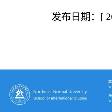
发布日期：[ 202
本
吉
净
吉