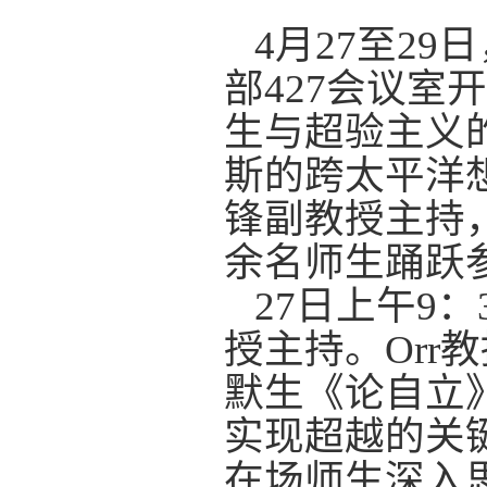
4
月
27
至
29
日
部
427
会议室开
生与超验主义的
斯的跨太平洋
锋副教授主持
余名师生踊跃
27
日
上午
9
：
授主持。
Orr
教
默生《论自立
实现超越的关
在场师生深入