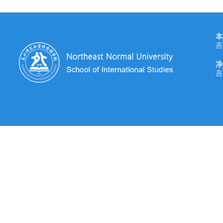
本
吉
净
吉