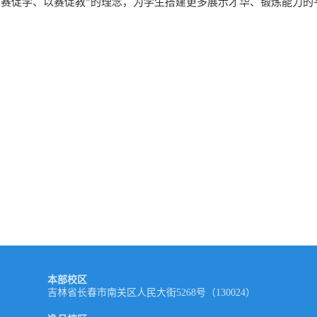
以赛促学、以赛促教”的理念，为学生搭建更多展示才华、锻炼能力
本部校区
吉林省长春市南关区人民大街5268号（130024）