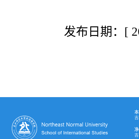
发布日期：[ 202
本
吉
净
吉