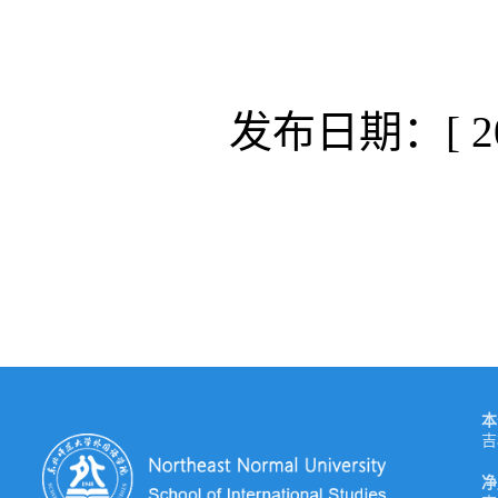
发布日期：[ 202
本
吉
净