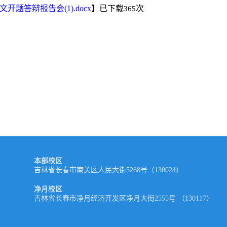
论文开题答辩报告会(1).docx
】已下载
次
365
本部校区
吉林省长春市南关区人民大街5268号（130024）
净月校区
吉林省长春市净月经济开发区净月大街2555号 （130117）