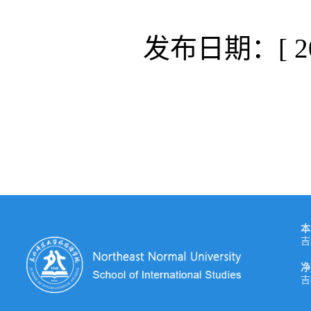
发布日期：[ 202
本
吉
净
吉