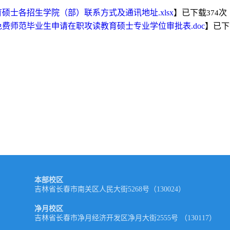
育硕士各招生学院（部）联系方式及通讯地址.xlsx
】已下载
次
374
免费师范毕业生申请在职攻读教育硕士专业学位审批表.doc
】已下
本部校区
吉林省长春市南关区人民大街5268号（130024）
净月校区
吉林省长春市净月经济开发区净月大街2555号 （130117）