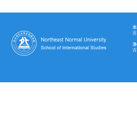
本
吉
净
吉