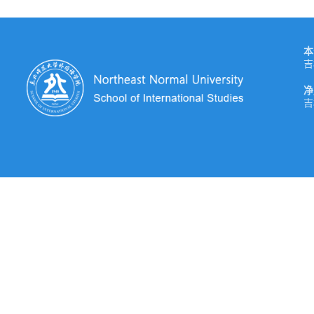
本
吉
净
吉